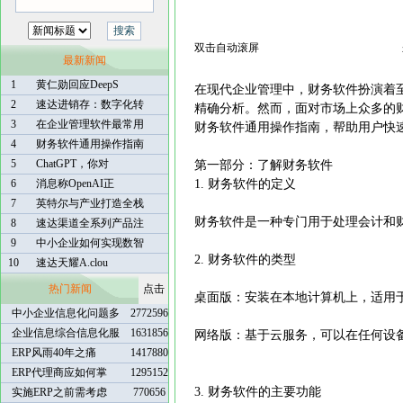
双击自动滚屏
最新新闻
1
黄仁勋回应DeepS
在现代企业管理中，财务软件扮演着
2
速达进销存：数字化转
精确分析。然而，面对市场上众多的
3
在企业管理软件最常用
财务软件通用操作指南，帮助用户快
4
财务软件通用操作指南
5
ChatGPT，你对
第一部分：了解财务软件
6
消息称OpenAI正
1. 财务软件的定义
7
英特尔与产业打造全栈
财务软件是一种专门用于处理会计和
8
速达渠道全系列产品注
9
中小企业如何实现数智
2. 财务软件的类型
10
速达天耀A.clou
热门新闻
点击
桌面版：安装在本地计算机上，适用
中小企业信息化问题多
2772596
企业信息综合信息化服
1631856
网络版：基于云服务，可以在任何设
ERP风雨40年之痛
1417880
ERP代理商应如何掌
1295152
3. 财务软件的主要功能
实施ERP之前需考虑
770656