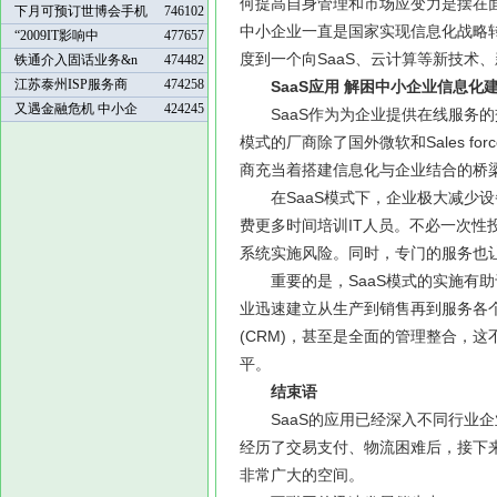
何提高自身管理和市场应变力是摆在
下月可预订世博会手机
746102
中小企业一直是国家实现信息化战略
“2009IT影响中
477657
度到一个向SaaS、云计算等新技术
铁通介入固话业务&n
474482
江苏泰州ISP服务商
474258
SaaS应用 解困中小企业信息化
又遇金融危机 中小企
424245
SaaS作为为企业提供在线服务的
模式的厂商除了国外微软和Sales fo
商充当着搭建信息化与企业结合的桥
在SaaS模式下，企业极大减少设
费更多时间培训IT人员。不必一次
系统实施风险。同时，专门的服务也
重要的是，SaaS模式的实施有助
业迅速建立从生产到销售再到服务各
(CRM)，甚至是全面的管理整合，
平。
结束语
SaaS的应用已经深入不同行业企
经历了交易支付、物流困难后，接下来
非常广大的空间。