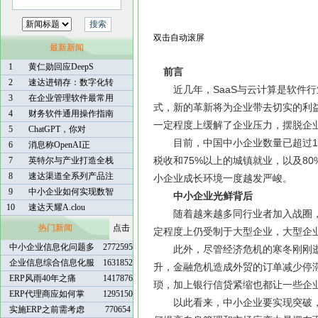
双击自动滚屏
最新新闻
1
黄仁勋回应DeepS
前言
2
速达进销存：数字化转
近几年，SaaS与云计算是软件行
3
在企业管理软件最常用
式，新的革新将为企业带去切实的利益
4
财务软件通用操作指南
一定程度上缓解了企业压力，摆脱企
5
ChatGPT，你对
目前，中国中小企业数量已超过1亿户
6
消息称OpenAI正
税收和75%以上的城镇就业，以及8
7
英特尔与产业打造全栈
8
速达渠道全系列产品注
小企业成长环境一度越发严峻。
9
中小企业如何实现数智
中小企业光鲜背后
10
速达天耀A.clou
随着越来越多同行业者加入战圈，
热门新闻
点击
定程度上仍受制于大型企业，大型企
中小企业信息化问题多
2772595
此外，尽管经济危机的寒冬刚刚逝
企业信息综合信息化服
1631852
升，金融危机造成外贸的订单减少停
ERP风雨40年之痛
1417876
琐，加上银行信贷紧缩也都让一些企
ERP代理商应如何掌
1295150
以此看来，中小企业要实现突破，
实施ERP之前需考虑
770654