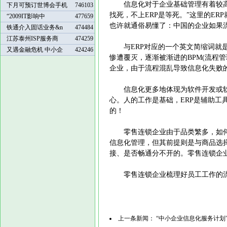
信息化对于企业基础管理有着较高的
下月可预订世博会手机
746103
找死，不上ERP是等死。”这里的E
“2009IT影响中
477659
也许就通俗易懂了：中国的企业如果流
铁通介入固话业务&n
474484
江苏泰州ISP服务商
474259
与ERP对应的一个英文简缩词就是BP
又遇金融危机 中小企
424246
惨遭覆灭，逐渐被渐进的BPM(流程
企业，由于流程混乱导致信息化失败
信息化更多地体现为软件开发或软
心。人的工作是基础，ERP是辅助工
的！
零售连锁企业由于品类繁多，如何
信息化管理，但其前提则是与商品选
接、是否畅通分不开的。零售连锁企
零售连锁企业梳理好员工工作的流
上一条新闻：
“中小企业信息化服务计划