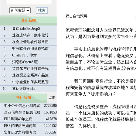
双击自动滚屏
最新新闻
1
黄仁勋回应DeepS
流程管理的概念引入企业界已近20
2
速达进销存：数字化转
认为，是因为我碰到太多的零售企业
3
在企业管理软件最常用
4
财务软件通用操作指南
事实上信息化管理与流程管理几乎
5
ChatGPT，你对
施信息化。从概念上来看，毫无疑义
6
消息称OpenAI正
运而生了，不论国际企业，还是国内
有信息化，就不会有流程再造;没有
7
英特尔与产业打造全栈
8
速达渠道全系列产品注
我们再回到零售行业，不论是横行
9
中小企业如何实现数智
程和完善的信息系统在攻城略地？试
10
速达天耀A.clou
何来竞争力？哪来影响力？
热门新闻
点击
中小企业信息化问题多
2772596
信息化是资源整合，流程管理可以
企业信息综合信息化服
1631853
员，一个优秀店长的成功，可以推广
ERP风雨40年之痛
1417878
长或全体员工。流程优化就是经验总
ERP代理商应如何掌
1295152
借鉴、为你所用。
实施ERP之前需考虑
770656